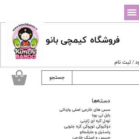
حساب کاربری من
تغییر گذر واژه
فروشگاه
ک
یمچی بانو
سفارشات
خروج از حساب کاربری
د
/
ثبت نام
جستجو
۰
دسته‌ها
سس های خارجی اصلی وارداتی
بابل تی بوبا
نودل کره ای ژاپنی
دوکبوکی توپوکی کره جنوبی
پاستیل و مارشمالو
چیپس و اسنک خارجی