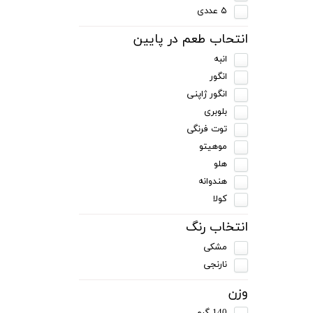
۵ عددی
انتحاب طعم در پایین
انبه
انگور
انگور ژاپنی
بلوبری
توت فرنگی
موهیتو
هلو
هندوانه
کولا
انتخاب رنگ
مشکی
نارنجی
وزن
140 گرم