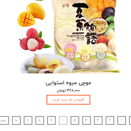
موچی میوه استوایی
۴۲۸,۰۰۰ تومان
افزودن به سبد خرید
۱
۲
۳
۴
۵
۶
۷
۸
۹
۱۰
بعد