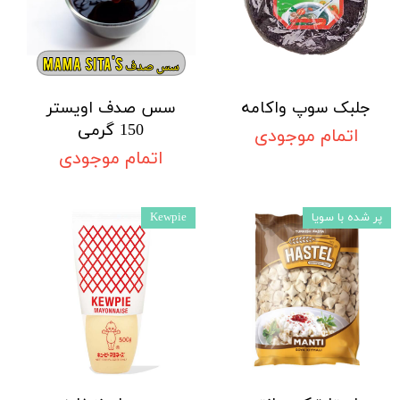
جلبک سوپ واکامه
سس صدف اویستر
150 گرمی
اتمام موجودی
اتمام موجودی
پر شده با سویا
Kewpie