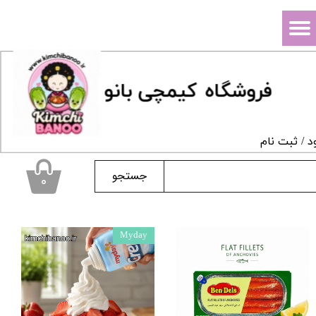
حساب کاربری من
تغییر گذر واژه
فروشگاه
ک
یمچی بانو
سفارشات
خروج از حساب کاربری
د
/
ثبت نام
جستجو
۰
Myday