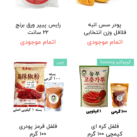
پودر سس انبه
رایس پیپر ورق برنج
فلافل وزن انتخابی
۲۲ سانت
اتمام موجودی
اتمام موجودی
گوچوگارو Samsung
چین
فلفل کره ای
فلفل قرمز پودری
کیمچی ۱۰۰ گرم
۱۰۰ گرم