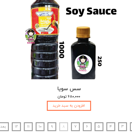
سس سویا
۶۸۰,۰۰۰ تومان
افزودن به سبد خرید
۳
۴
۵
۶
۷
۸
۹
۱۰
۱۱
۱۲
بعد