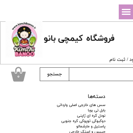
حساب کاربری من
تغییر گذر واژه
فروشگاه
ک
یمچی بانو
سفارشات
خروج از حساب کاربری
د
/
ثبت نام
جستجو
۰
دسته‌ها
سس های خارجی اصلی وارداتی
بابل تی بوبا
نودل کره ای ژاپنی
دوکبوکی توپوکی کره جنوبی
پاستیل و مارشمالو
چیپس و اسنک خارجی