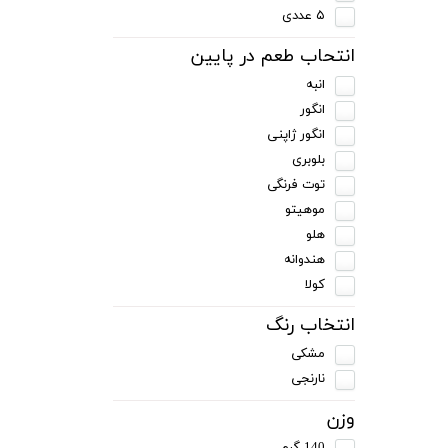
۵ عددی
انتحاب طعم در پایین
انبه
انگور
انگور ژاپنی
بلوبری
توت فرنگی
موهیتو
هلو
هندوانه
کولا
انتخاب رنگ
مشکی
نارنجی
وزن
140 گرم