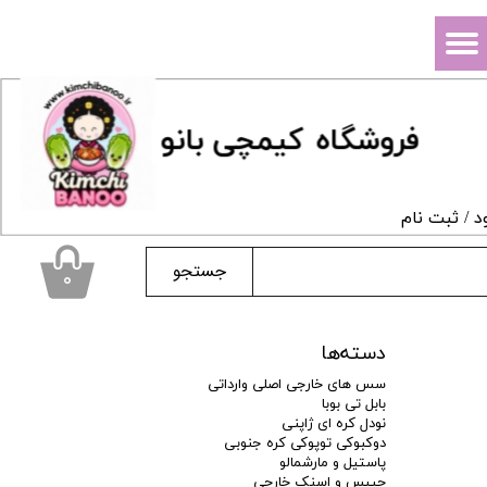
حساب کاربری من
تغییر گذر واژه
فروشگاه
ک
یمچی بانو
سفارشات
خروج از حساب کاربری
د
/
ثبت نام
جستجو
۰
دسته‌ها
سس های خارجی اصلی وارداتی
بابل تی بوبا
نودل کره ای ژاپنی
دوکبوکی توپوکی کره جنوبی
پاستیل و مارشمالو
چیپس و اسنک خارجی