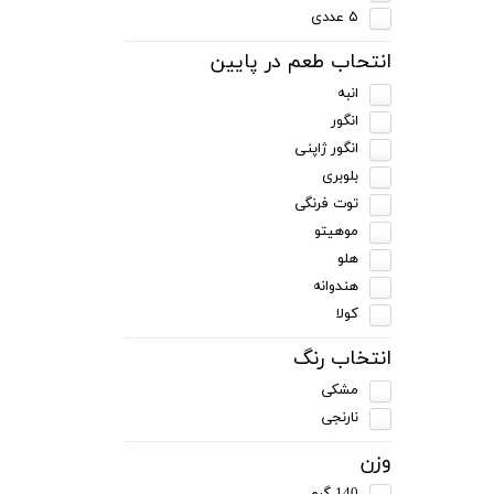
۵ عددی
انتحاب طعم در پایین
انبه
انگور
انگور ژاپنی
بلوبری
توت فرنگی
موهیتو
هلو
هندوانه
کولا
انتخاب رنگ
مشکی
نارنجی
وزن
140 گرم