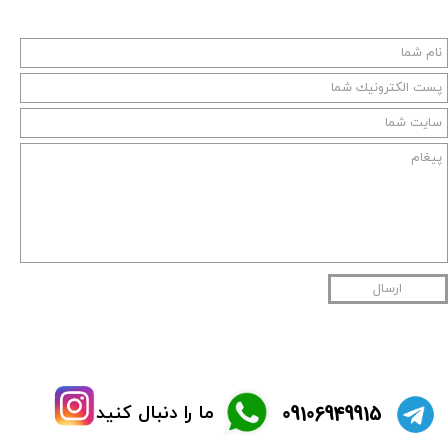
ارسال
​09106949915
ما را دنبال کنید